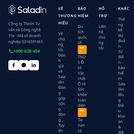
VỀ
BẢO
HỖ
KHÁC
THƯƠNG
HIỂM
TRỢ
Thố
HIỆU
Công ty TNHH Tư
ng
Du
Liên
vấn và Công nghệ
kê
lịch
hệ
Về
dự
10x · Mã số doanh
quốc
chú
chú
đoá
nghiệp 0316591461.
tế
ng
ng
n
tôi
HO
tôi
1900 638 454
Từ
T
Đán
TND
điể
h
S Ô
n
giá
tô
bảo
về
Vật
hiể
Sala
chất
m
din
Ô tô
Sala
Đón
Sức
din
g
khỏe
Blo
góp
toàn
g
cộn
diện
Điề
g
u
HO
đồn
T
kho
g
Tai
ản
Tuy
nạn
&
ển
cá
điề