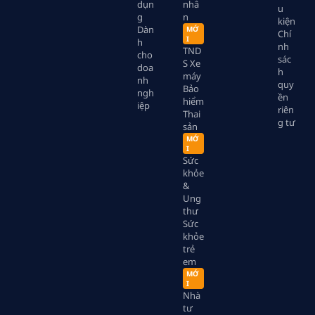
dụn
nhâ
u
g
n
kiện
Dàn
MỚ
Chí
I
h
nh
TND
cho
sác
S Xe
doa
h
máy
nh
quy
Bảo
ngh
ền
hiểm
iệp
riên
Thai
g tư
sản
MỚ
I
Sức
khỏe
&
Ung
thư
Sức
khỏe
trẻ
em
MỚ
I
Nhà
tư