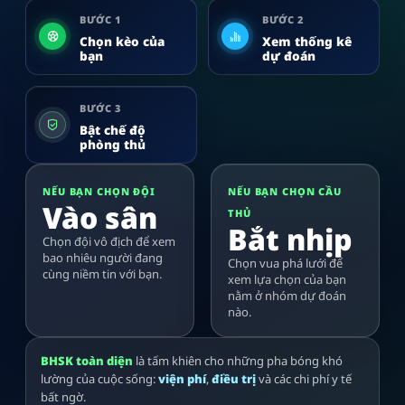
BƯỚC 1
BƯỚC 2
Chọn kèo của
Xem thống kê
bạn
dự đoán
BƯỚC 3
Bật chế độ
phòng thủ
NẾU BẠN CHỌN ĐỘI
NẾU BẠN CHỌN CẦU
Vào sân
THỦ
Bắt nhịp
Chọn đội vô địch để xem
bao nhiêu người đang
Chọn vua phá lưới để
cùng niềm tin với bạn.
xem lựa chọn của bạn
nằm ở nhóm dự đoán
nào.
BHSK toàn diện
là tấm khiên cho những pha bóng khó
lường của cuộc sống:
viện phí
,
điều trị
và các chi phí y tế
bất ngờ.