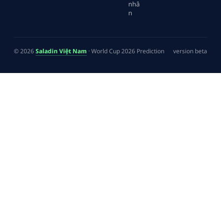
nhâ
n
© 2026
Saladin Việt Nam
· World Cup 2026 Prediction
version beta