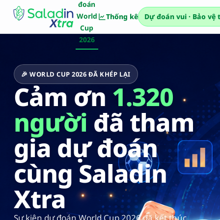
đoán
World
Thống kê
Dự đoán vui · Bảo vệ 
Cup
2026
🎉 WORLD CUP 2026 ĐÃ KHÉP LẠI
Cảm ơn
1.320
người
đã tham
gia dự đoán
cùng Saladin
Xtra
Sự kiện dự đoán World Cup 2026 đã kết thúc.