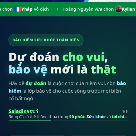
 địch
•
Hoàng Nguyên vừa chọn
Kylian Mbappe
là vua phá
BẢO HIỂM SỨC KHỎE TOÀN DIỆN
Dự đoán
cho vui
,
bảo vệ
mới là thật
Hãy để
dự đoán
là cuộc chơi của niềm vui, còn
bảo
hiểm
là lớp bảo vệ cho cuộc sống trước mọi biến
cố bất ngờ.
Saladin
GỢI Ý
1/5
Bóng đá có thể thắng thua trong
90 phút
.
Sức khỏe
và
tài chính gia đình